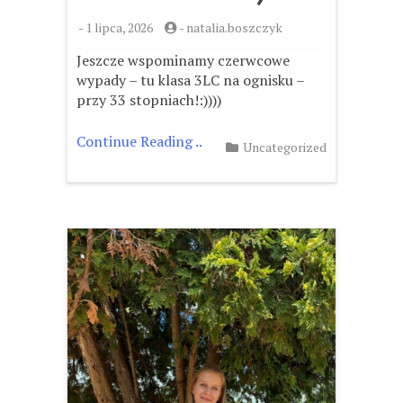
-
1 lipca, 2026
-
natalia.boszczyk
Jeszcze wspominamy czerwcowe
wypady – tu klasa 3LC na ognisku –
przy 33 stopniach!:))))
Continue Reading ..
Uncategorized