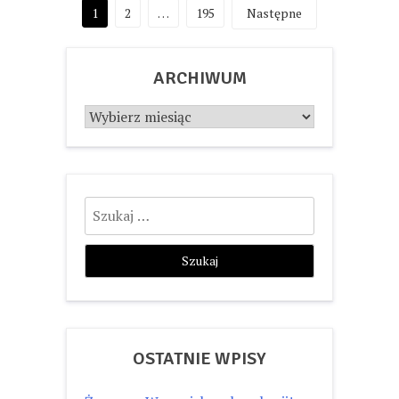
Stronicowanie
1
2
…
195
Następne
wpisów
ARCHIWUM
Archiwum
Szukaj:
OSTATNIE WPISY