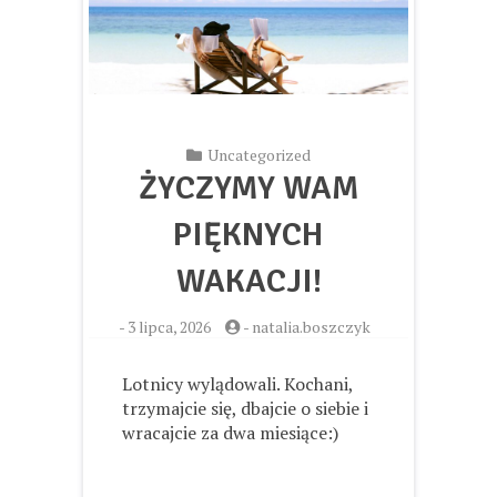
Uncategorized
ŻYCZYMY WAM
PIĘKNYCH
WAKACJI!
-
3 lipca, 2026
-
natalia.boszczyk
Lotnicy wylądowali. Kochani,
trzymajcie się, dbajcie o siebie i
wracajcie za dwa miesiące:)