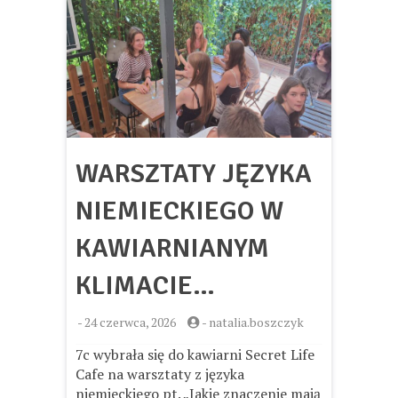
WARSZTATY JĘZYKA
NIEMIECKIEGO W
KAWIARNIANYM
KLIMACIE…
-
24 czerwca, 2026
-
natalia.boszczyk
7c wybrała się do kawiarni Secret Life
Cafe na warsztaty z języka
niemieckiego pt. „Jakie znaczenie mają