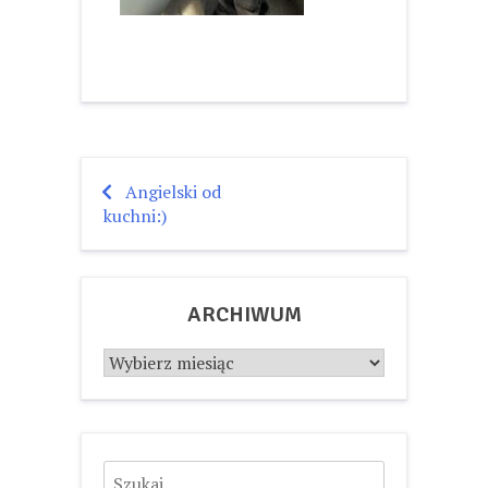
Angielski od
Nawigacja
kuchni:)
wpisu
ARCHIWUM
Archiwum
Szukaj: