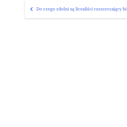
Do czego zdolni są licealiści rozszerzający b
Nawigacja
wpisu