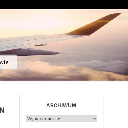
wie
ARCHIWUM
_N
Archiwum