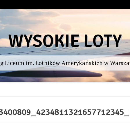
WYSOKIE LOTY
og Liceum im. Lotników Amerykańskich w Warsza
3400809_4234811321657712345