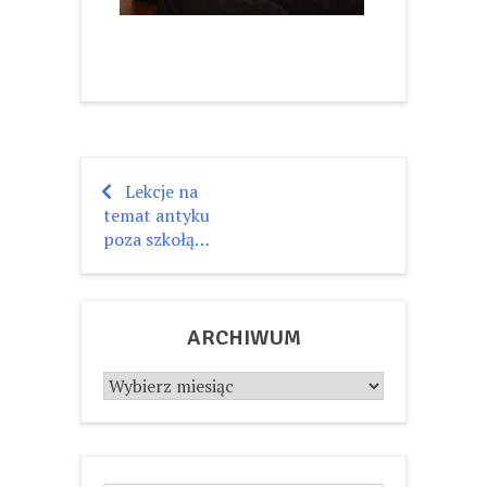
Lekcje na
Nawigacja
temat antyku
wpisu
poza szkołą…
ARCHIWUM
Archiwum