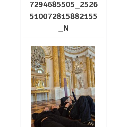
7294685505_2526
510072815882155
_N