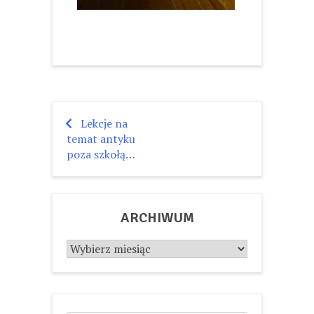
Lekcje na
Nawigacja
temat antyku
wpisu
poza szkołą…
ARCHIWUM
Archiwum