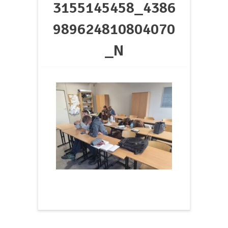
3155145458_4386
989624810804070
_N