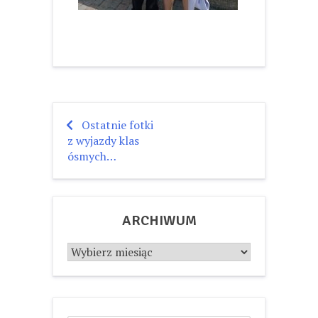
Ostatnie fotki
Nawigacja
z wyjazdy klas
wpisu
ósmych…
ARCHIWUM
Archiwum