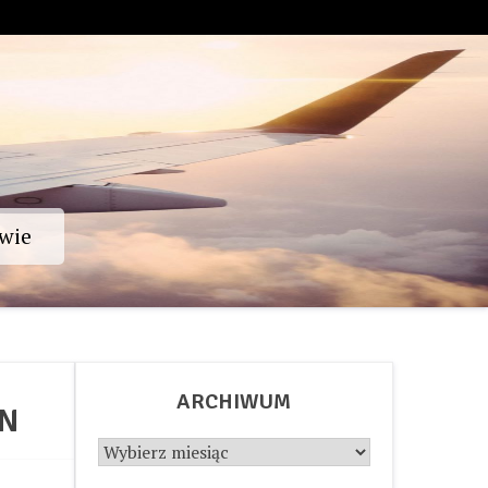
wie
ARCHIWUM
_N
Archiwum