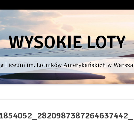
WYSOKIE LOTY
og Liceum im. Lotników Amerykańskich w Warsza
1854052_2820987387264637442