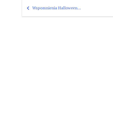
Wspomnienia Halloween…
Nawigacja
wpisu