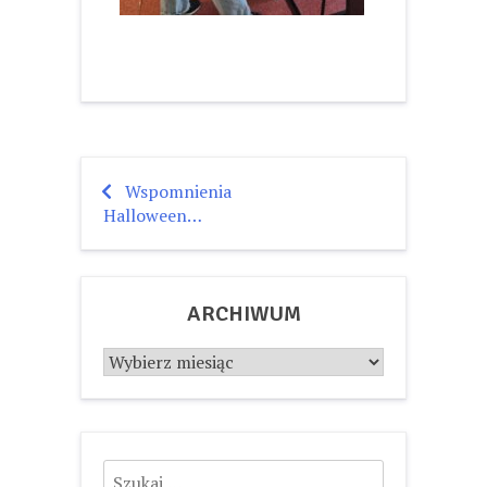
Wspomnienia
Nawigacja
Halloween…
wpisu
ARCHIWUM
Archiwum
Szukaj: