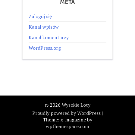
META
Zaloguj się
Kanał wpisów
Kanał komentarzy
WordPress.org
© 2026
Wysokie Loty
Proudly powered by WordPress
|
Theme: x-magazine by
wpthemespace.com