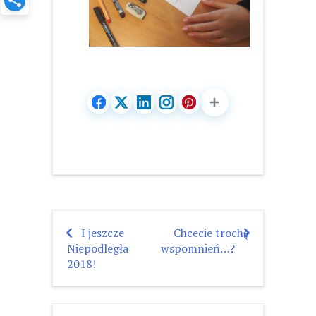
I jeszcze
Chcecie trochę
Nawigacja
Niepodległa
wspomnień…?
wpisu
2018!