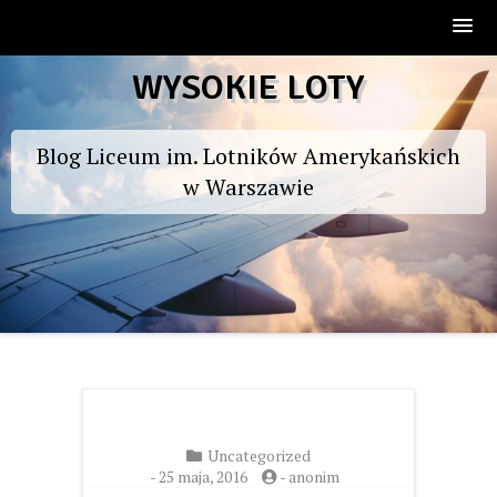
Skip
WYSOKIE LOTY
to
content
Blog Liceum im. Lotników Amerykańskich
w Warszawie
Uncategorized
-
25 maja, 2016
-
anonim