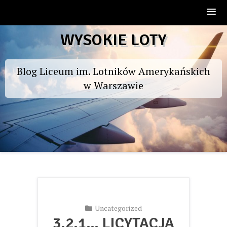
Skip
WYSOKIE LOTY
to
content
Blog Liceum im. Lotników Amerykańskich
w Warszawie
Uncategorized
3,2,1… LICYTACJA