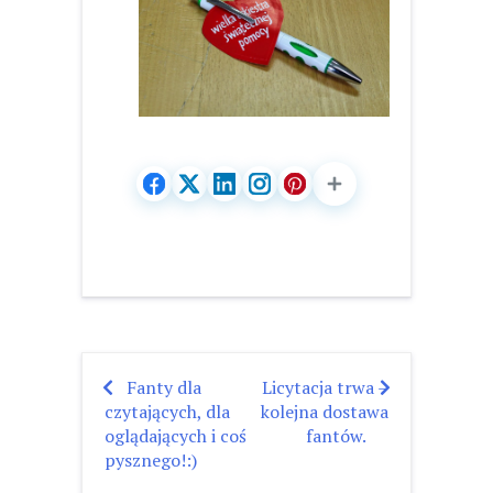
Fanty dla
Licytacja trwa –
Nawigacja
czytających, dla
kolejna dostawa
wpisu
oglądających i coś
fantów.
pysznego!:)