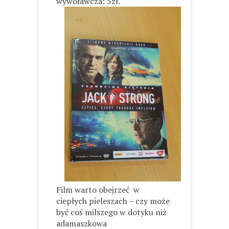
wywoławcza: 5zł.
Film warto obejrzeć
w
ciepłych pieleszach – czy może
być coś milszego w dotyku niż
adamaszkowa