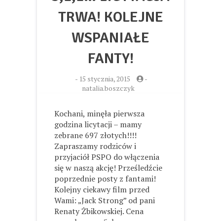
TRWA! KOLEJNE
WSPANIAŁE
FANTY!
-
15 stycznia, 2015
-
natalia.boszczyk
Kochani, minęła pierwsza
godzina licytacji – mamy
zebrane 697 złotych!!!!
Zapraszamy rodziców i
przyjaciół PSPO do włączenia
się w naszą akcję! Prześledźcie
poprzednie posty z fantami!
Kolejny ciekawy film przed
Wami: „Jack Strong” od pani
Renaty Żbikowskiej. Cena