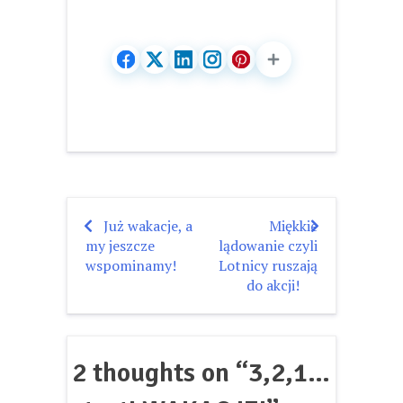
Już wakacje, a
Miękkie
Nawigacja
my jeszcze
lądowanie czyli
wpisu
wspominamy!
Lotnicy ruszają
do akcji!
2 thoughts on “
3,2,1…