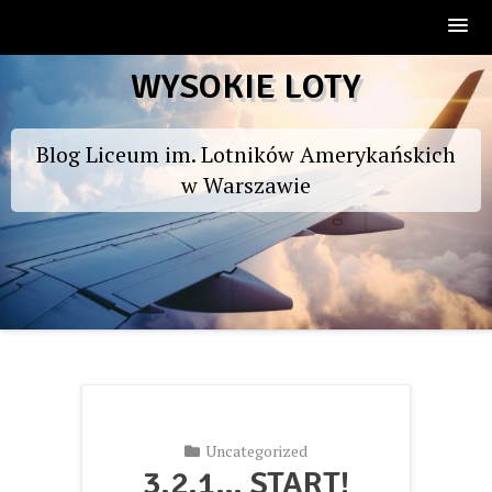
Skip
WYSOKIE LOTY
to
content
Blog Liceum im. Lotników Amerykańskich
w Warszawie
Uncategorized
3,2,1… START!