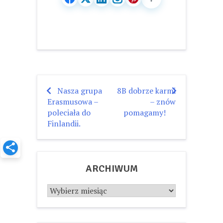
Nasza grupa
8B dobrze karmi
Nawigacja
Erasmusowa –
– znów
wpisu
poleciała do
pomagamy!
Finlandii.
ARCHIWUM
Archiwum