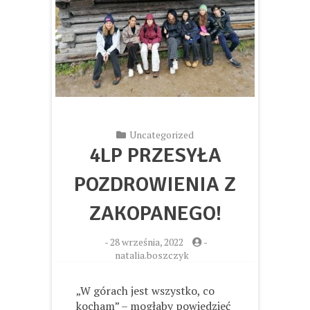
Uncategorized
4LP PRZESYŁA
POZDROWIENIA Z
ZAKOPANEGO!
-
28 września, 2022
-
natalia.boszczyk
„W górach jest wszystko, co
kocham” – mogłaby powiedzieć