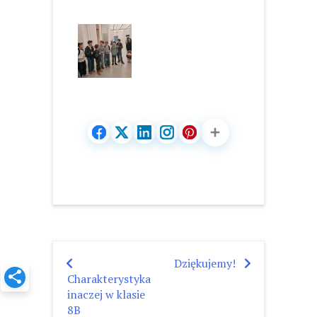
Dziękujemy!
Nawigacja
Charakterystyka
wpisu
inaczej w klasie
8B