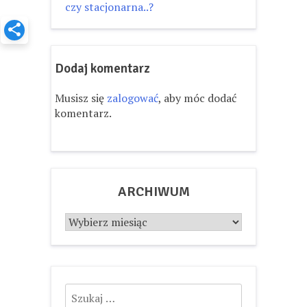
wpisu
czy stacjonarna..?
Dodaj komentarz
Musisz się
zalogować
, aby móc dodać
komentarz.
ARCHIWUM
Archiwum
Szukaj: