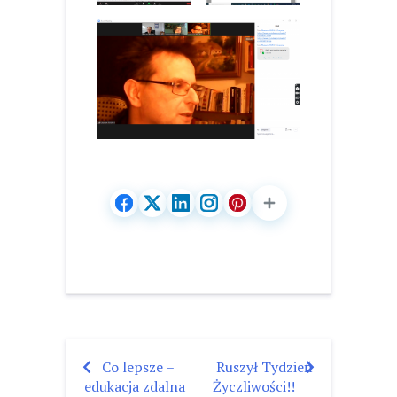
Co lepsze –
Ruszył Tydzień
Nawigacja
edukacja zdalna
Życzliwości!!