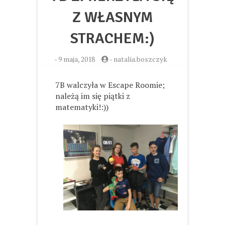
Z WŁASNYM
STRACHEM:)
-
9 maja, 2018
-
natalia.boszczyk
7B walczyła w Escape Roomie;
należą im się piątki z
matematyki!:))