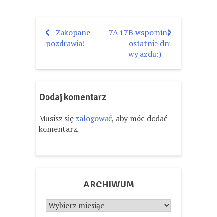
Zakopane
7A i 7B wspomina
Nawigacja
pozdrawia!
ostatnie dni
wpisu
wyjazdu:)
Dodaj komentarz
Musisz się
zalogować
, aby móc dodać
komentarz.
ARCHIWUM
Archiwum