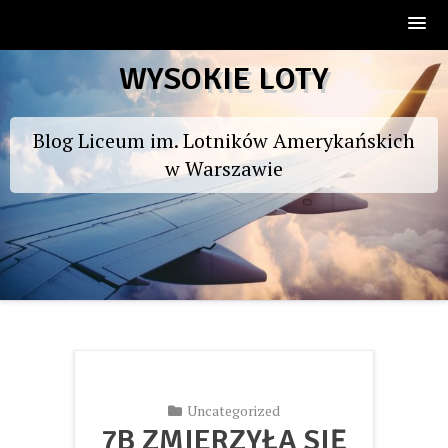
Skip
WYSOKIE LOTY
to
content
Blog Liceum im. Lotników Amerykańskich
w Warszawie
Uncategorized
7B ZMIERZYŁA SIĘ