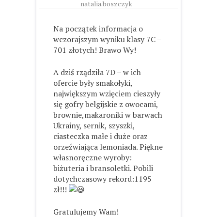
natalia.boszczyk
Na początek informacja o
wczorajszym wyniku klasy 7C –
701 złotych! Brawo Wy!
A dziś rządziła 7D – w ich
ofercie były smakołyki,
największym wzięciem cieszyły
się gofry belgijskie z owocami,
brownie,makaroniki w barwach
Ukrainy, sernik, szyszki,
ciasteczka małe i duże oraz
orzeźwiająca lemoniada. Piękne
własnoręczne wyroby:
biżuteria i bransoletki. Pobili
dotychczasowy rekord:1195
zł!!!
Gratulujemy Wam!