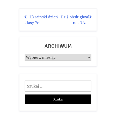
Ukraiński dzień
Dziś obsługiwała
Nawigacja
klasy 7c!
nas 7A.
wpisu
ARCHIWUM
Archiwum
Szukaj: