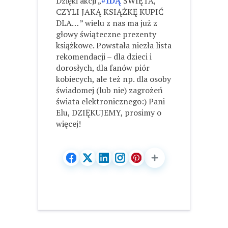
Dzięki akcji „
#IDĄ
ŚWIĘTA,
CZYLI JAKĄ KSIĄŻKĘ KUPIĆ
DLA… ” wielu z nas ma już z
głowy świąteczne prezenty
książkowe. Powstała niezła lista
rekomendacji – dla dzieci i
dorosłych, dla fanów piór
kobiecych, ale też np. dla osoby
świadomej (lub nie) zagrożeń
świata elektronicznego:) Pani
Elu, DZIĘKUJEMY, prosimy o
więcej!