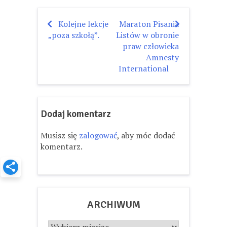
Kolejne lekcje
Maraton Pisania
Nawigacja
„poza szkołą”.
Listów w obronie
wpisu
praw człowieka
Amnesty
International
Dodaj komentarz
Musisz się
zalogować
, aby móc dodać
komentarz.
ARCHIWUM
Archiwum