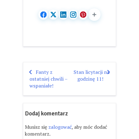
Fanty z
Stan licytacji na
Nawigacja
ostatniej chwili –
godzinę 11!
wpisu
wspaniałe!
Dodaj komentarz
Musisz się
zalogować
, aby móc dodać
komentarz.