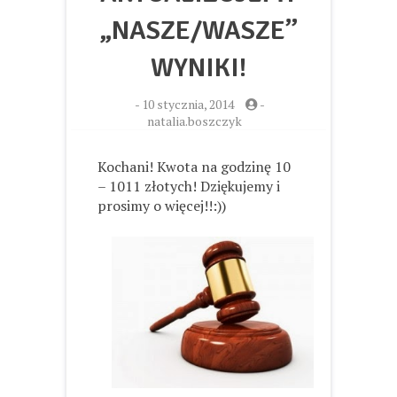
„NASZE/WASZE”
WYNIKI!
-
10 stycznia, 2014
-
natalia.boszczyk
Kochani! Kwota na godzinę 10
– 1011 złotych! Dziękujemy i
prosimy o więcej!!:))