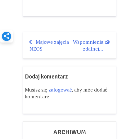
Majowe zajęcia
Wspomnienia ze
Nawigacja
NEOS
zdalnej…
wpisu
Dodaj komentarz
Musisz się
zalogować
, aby móc dodać
komentarz.
ARCHIWUM