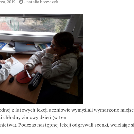
ca, 2019
-
natalia.boszczyk
jednej z lutowych lekcji uczniowie wymyślali wymarzone miejsc
ki chłodny zimowy dzień (w ten
dnictwa). Podczas następnej lekcji odgrywali scenki, wcielając s