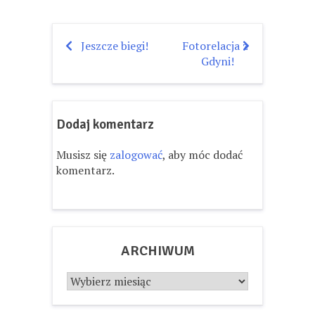
Jeszcze biegi!
Fotorelacja z
Nawigacja
Gdyni!
wpisu
Dodaj komentarz
Musisz się
zalogować
, aby móc dodać
komentarz.
ARCHIWUM
Archiwum