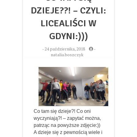
DZIEJE??! – CZYLI:
LICEALIŚCI W
GDYNI:)))
-
24 października, 2018
-
natalia.boszczyk
Co tam się dzieje?! Co oni
wyczyniają?! – zapytać można,
patrząc na powyższe zdjęcie:))
A dzieje się z pewnością wiele i