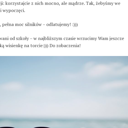
: korzystajcie z nich mocno, ale mądrze. Tak, żebyśmy we
 i wypoczęci.
 pełna moc silników – odlatujemy! :)))
erwani od szkoły – w najbliższym czasie wrzucimy Wam jeszcze
ą wisienkę na torcie:))) Do zobaczenia!