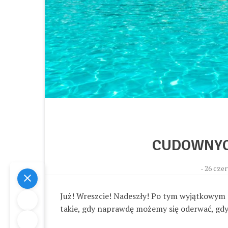
CUDOWNYC
-
26 czer
Już! Wreszcie! Nadeszły! Po tym wyjątkowym r
takie, gdy naprawdę możemy się oderwać, gd