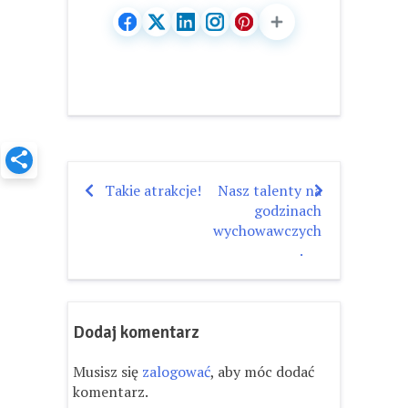
Takie atrakcje!
Nasz talenty na
Nawigacja
godzinach
wpisu
wychowawczych
.
Dodaj komentarz
Musisz się
zalogować
, aby móc dodać
komentarz.