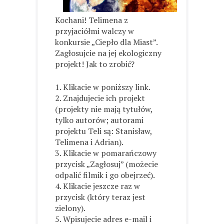
Kochani! Telimena z
przyjaciółmi walczy w
konkursie „Ciepło dla Miast”.
Zagłosujcie na jej ekologiczny
projekt! Jak to zrobić?
1. Klikacie w poniższy link.
2. Znajdujecie ich projekt
(projekty nie mają tytułów,
tylko autorów; autorami
projektu Teli są: Stanisław,
Telimena i Adrian).
3. K
likacie w pomarańczowy
przycisk „Zagłosuj” (możecie
odpalić filmik i go obejrzeć).
4. Klikacie jeszcze raz w
przycisk (który teraz jest
zielony).
5. Wpisujecie adres e-mail i