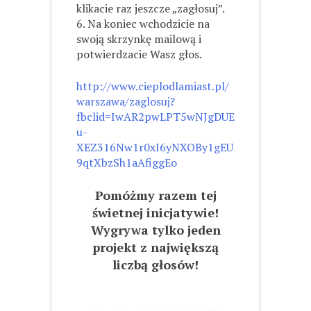
klikacie raz jeszcze „zagłosuj”.
6. Na koniec wchodzicie na
swoją skrzynkę mailową i
potwierdzacie Wasz głos.
http://www.cieplodlamiast.pl/
warszawa/zaglosuj?
fbclid=IwAR2pwLPT5wNJgDUE
u-
XEZ316Nw1r0xI6yNXOBy1gEU
9qtXbzSh1aAfiggEo
Pomóżmy razem tej
świetnej inicjatywie!
Wygrywa tylko jeden
projekt z największą
liczbą głosów!