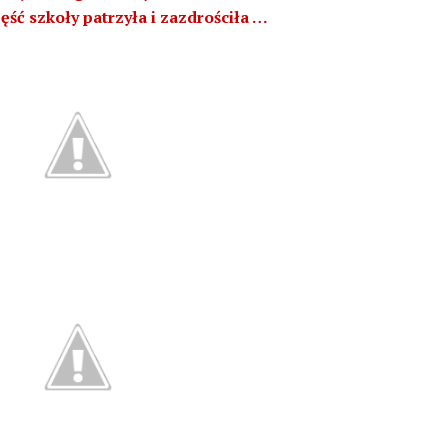
ęść szkoły patrzyła i zazdrościła …