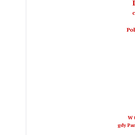
c
Po
W t
gdy Pan