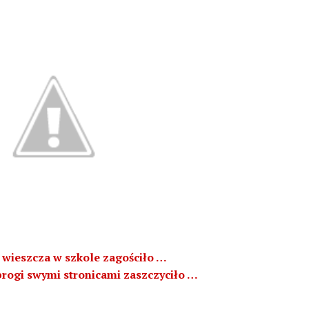
o wieszcza w szkole zagościło …
rogi swymi stronicami zaszczyciło …