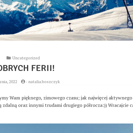
Uncategorized
OBRYCH FERII!
znia, 2022
-
natalia.boszczyk
czymy Wam pięknego, zimowego czasu; jak najwięcej aktywnego
 zdalną oraz innymi trudami drugiego półrocza:)) Wracajcie cal