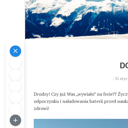
D
-
31 styc
Drodzy! Czy już Was „wywiało” na ferie?? Ży
odpoczynku i naładowania baterii przed nauką
zdrowi!