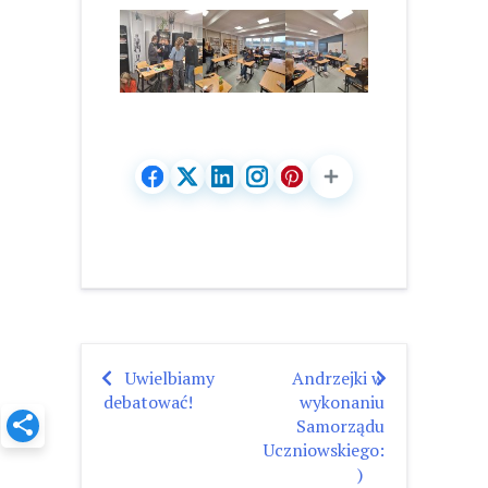
Uwielbiamy
Andrzejki w
Nawigacja
debatować!
wykonaniu
wpisu
Samorządu
Uczniowskiego:
)