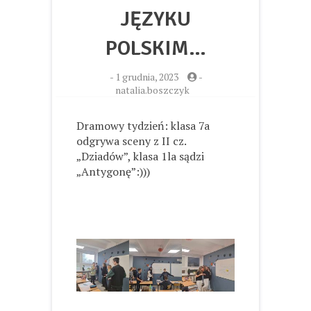
JĘZYKU
POLSKIM…
-
1 grudnia, 2023
-
natalia.boszczyk
Dramowy tydzień: klasa 7a
odgrywa sceny z II cz.
„Dziadów”, klasa 1la sądzi
„Antygonę”:)))