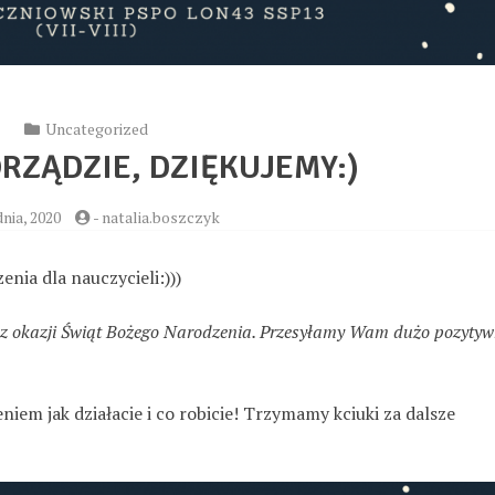
Uncategorized
RZĄDZIE, DZIĘKUJEMY:)
nia, 2020
-
natalia.boszczyk
nia dla nauczycieli:)))
a z okazji Świąt Bożego Narodzenia. Przesyłamy Wam dużo pozytyw
iem jak działacie i co robicie! Trzymamy kciuki za dalsze