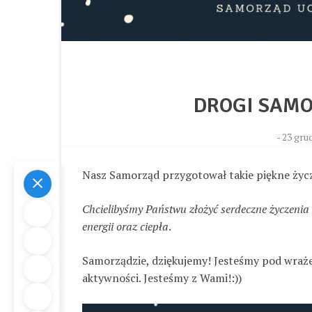
DROGI SAMO
-
23 grud
Nasz Samorząd przygotował takie piękne życze
Chcielibyśmy Państwu złożyć serdeczne życzeni
energii oraz ciepła
.
Samorządzie, dziękujemy! Jesteśmy pod wrażen
aktywności. Jesteśmy z Wami!:))