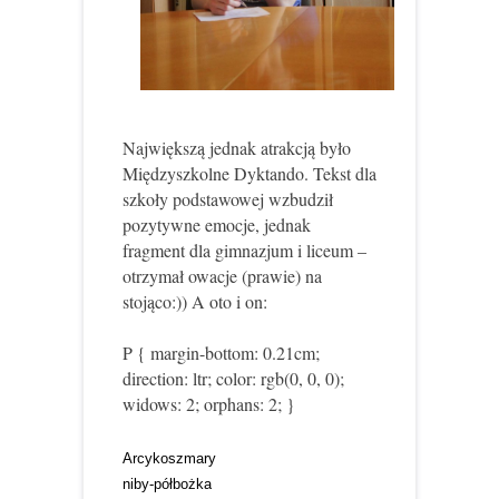
Największą jednak atrakcją było
Międzyszkolne Dyktando. Tekst dla
szkoły podstawowej wzbudził
pozytywne emocje, jednak
fragment dla gimnazjum i liceum –
otrzymał owacje (prawie) na
stojąco:)) A oto i on:
P { margin-bottom: 0.21cm;
direction: ltr; color: rgb(0, 0, 0);
widows: 2; orphans: 2; }
Arcykoszmary
niby-półbożka