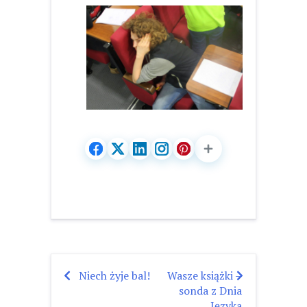
Niech żyje bal!
Wasze książki –
Nawigacja
sonda z Dnia
wpisu
Języka