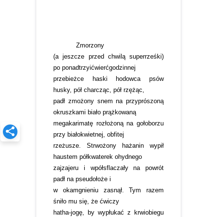
Zmorzony
(a jeszcze przed chwilą superrześki)
po ponadtrzyićwierćgodzinnej
przebieżce haski hodowca psów
husky, pół charcząc, pół rzężąc,
padł zmożony snem na przyprószoną
okruszkami biało prążkowaną
megakarimatę rozłożoną na gołoborzu
przy białokwietnej, obfitej
rzeżusze. Strwożony hażanin wypił
haustem półkwaterek ohydnego
zajzajeru i wpółsflaczały na powrót
padł na pseudołoże i
w okamgnieniu zasnął. Tym razem
śniło mu się, że ćwiczy
hatha-jogę, by wypłukać z krwiobiegu