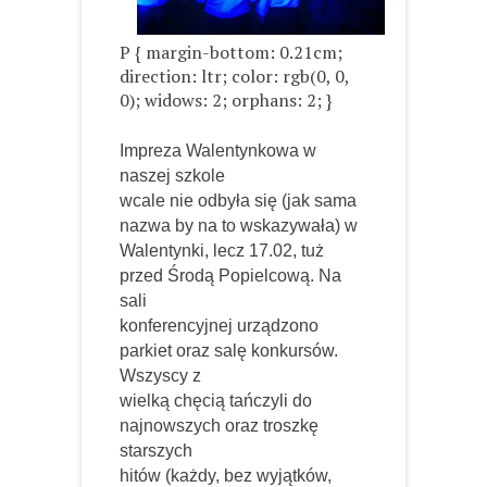
P { margin-bottom: 0.21cm;
direction: ltr; color: rgb(0, 0,
0); widows: 2; orphans: 2; }
Impreza Walentynkowa w
naszej szkole
wcale nie odbyła się (jak sama
nazwa by na to wskazywała) w
Walentynki, lecz 17.02, tuż
przed Środą Popielcową. Na
sali
konferencyjnej urządzono
parkiet oraz salę konkursów.
Wszyscy z
wielką chęcią tańczyli do
najnowszych oraz troszkę
starszych
hitów (każdy, bez wyjątków,