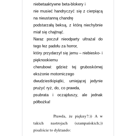
niebetaaktywne beta-blokery i
nie musieć handryczyć się z cierpiącą
na nieustanną chandrę
podstarzałą beksą, z którą niechybnie
miał się chajtnąć.
Naraz poczuł nieodparty ultrażal do
tego łez padołu za horror,
który przydarzył się jemu – niebiesko- i
pięknookiemu
cherubowi: gdzież tej gruboskórnej
eksżonie motorniczego
dwudziestkipiątki, umiejącej jedynie
prużyć ryż, do, co prawda,
psubrata i oczajduszy, ale jednak
półbożka!
Prawda, że piękny?:)) A w
takich nastrojach (szampańskich;))
pisaliście to dyktando: