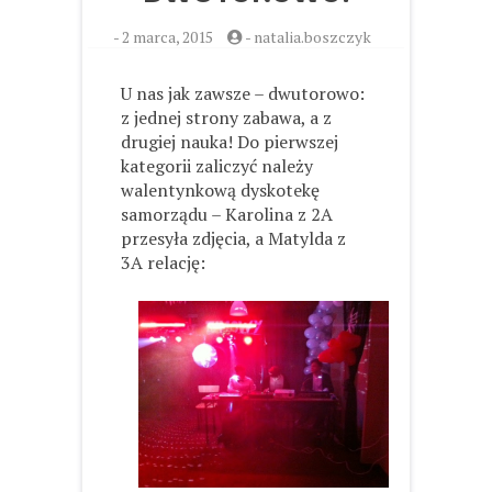
-
2 marca, 2015
-
natalia.boszczyk
U nas jak zawsze – dwutorowo:
z jednej strony zabawa, a z
drugiej nauka! Do pierwszej
kategorii zaliczyć należy
walentynkową dyskotekę
samorządu – Karolina z 2A
przesyła zdjęcia, a Matylda z
3A relację: