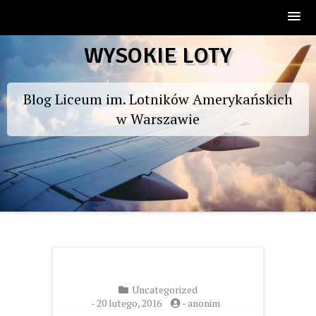
Skip
WYSOKIE LOTY
to
content
Blog Liceum im. Lotników Amerykańskich
w Warszawie
Uncategorized
-
20 lutego, 2016
-
anonim