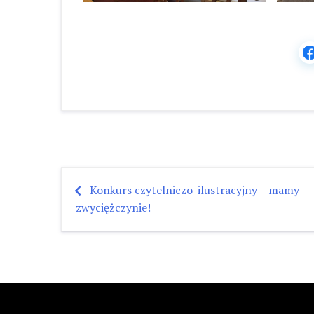
Konkurs czytelniczo-ilustracyjny – mamy
Nawigacja
zwyciężczynie!
wpisu