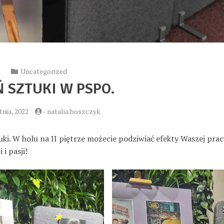
Uncategorized
Ń SZTUKI W PSPO.
tnia, 2022
-
natalia.boszczyk
ki. W holu na II piętrze możecie podziwiać efekty Waszej prac
i pasji!