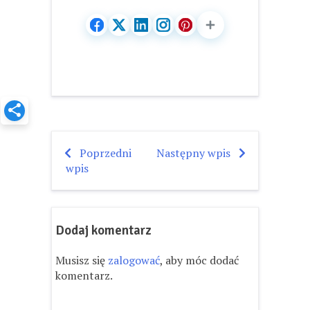
Poprzedni
Następny wpis
Nawigacja
wpis
wpisu
Dodaj komentarz
Musisz się
zalogować
, aby móc dodać
komentarz.