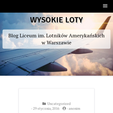
Skip
WYSOKIE LOTY
to
content
Blog Liceum im. Lotników Amerykańskich
w Warszawie
Uncategorized
-
29 stycznia, 2016
-
anonim