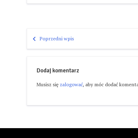
Poprzedni wpis
Nawigacja
wpisu
Dodaj komentarz
Musisz się
zalogować
, aby móc dodać komenta