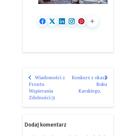
Wiadomości z
Konkurs z okazji
Nawigacja
Frontu
Roku
wpisu
Wspierania
Karskiego.
Zdolności:))
Dodaj komentarz