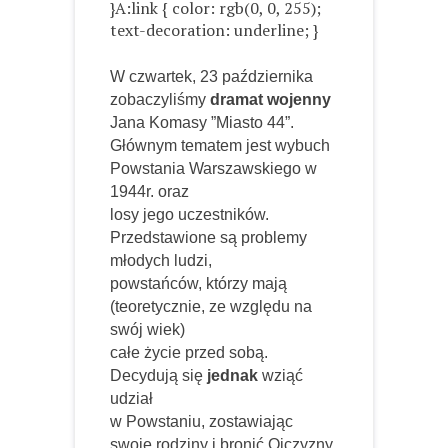
}A:link { color: rgb(0, 0, 255);
text-decoration: underline; }
W czwartek, 23 października
zobaczyliśmy
dramat wojenny
Jana Komasy ”Miasto 44”.
Głównym tematem jest wybuch
Powstania Warszawskiego w
1944r. oraz
losy jego uczestników.
Przedstawione są problemy
młodych ludzi,
powstańców, którzy mają
(teoretycznie, ze względu na
swój wiek)
całe życie przed sobą.
Decydują się
jednak
wziąć
udział
w Powstaniu, zostawiając
swoje rodziny i bronić Ojczyzny.