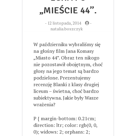
„MIEŚCIE 44”.
-
12 listopada, 2014
-
natalia.boszczyk
W październiku wybraliśmy się
na głośny film Jana Komasy
„Miasto 44”. Obraz ten nikogo
nie pozostawił obojętnym, choć
głosy na jego temat są bardzo
podzielone. Prezentujemy
recenzję Blanki z klasy drugiej
liceum – świetna, choć bardzo
subiektywna. Jakie były Wasze
wrażenia?
P { margin-bottom: 0.21cm;
direction: ltr; color: rgb(0, 0,
0); widows: 2; orphans: 2;