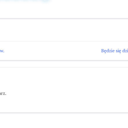
w.
Będzie się dz
rz.