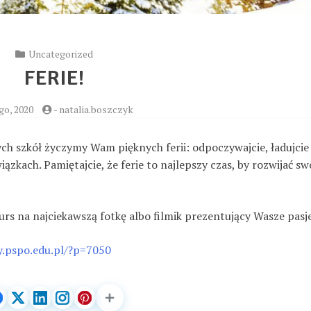
Uncategorized
FERIE!
go, 2020
-
natalia.boszczyk
zych szkół życzymy Wam pięknych ferii: odpoczywajcie, ładujcie
iązkach. Pamiętajcie, że ferie to najlepszy czas, by rozwijać sw
rs na najciekawszą fotkę albo filmik prezentujący Wasze pasje
y.pspo.edu.pl/?p=7050