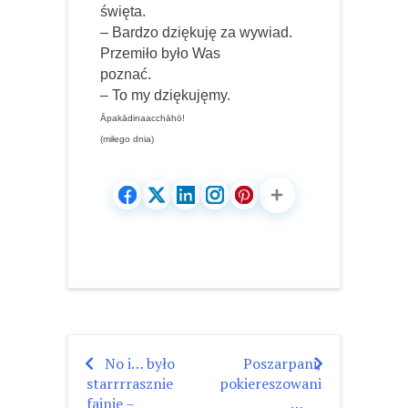
święta.
– Bardzo dziękuję za wywiad.
Przemiło było Was
poznać.
– To my dziękujęmy.
Āpakādinaacchāhō!
(miłego dnia)
No i… było
Poszarpani,
Nawigacja
starrrrasznie
pokiereszowani
wpisu
fajnie –
…