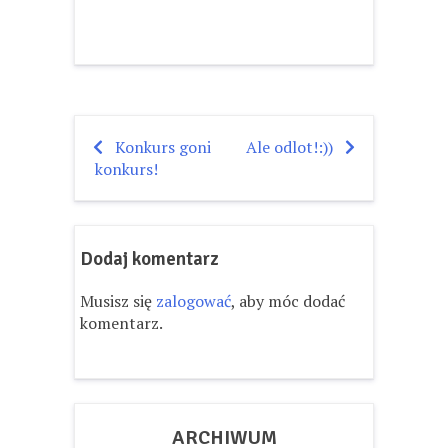
Konkurs goni
Ale odlot!:))
Nawigacja
konkurs!
wpisu
Dodaj komentarz
Musisz się
zalogować
, aby móc dodać
komentarz.
ARCHIWUM