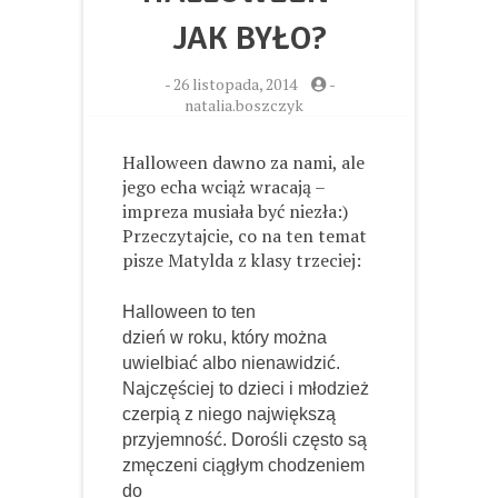
JAK BYŁO?
-
26 listopada, 2014
-
natalia.boszczyk
Halloween dawno za nami, ale
jego echa wciąż wracają –
impreza musiała być niezła:)
Przeczytajcie, co na ten temat
pisze Matylda z klasy trzeciej:
Halloween to ten
dzień w roku, który można
uwielbiać albo nienawidzić.
Najczęściej to dzieci i młodzież
czerpią z niego największą
przyjemność. Dorośli często są
zmęczeni ciągłym chodzeniem
do