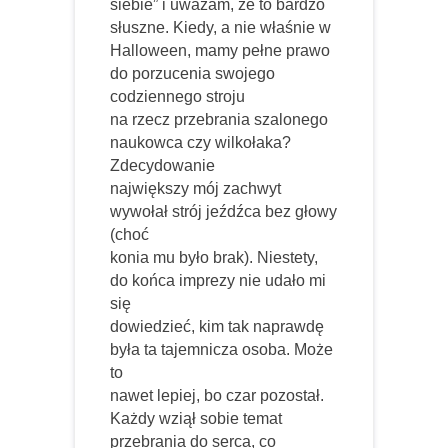
siebie” i uważam, że to bardzo
słuszne. Kiedy, a nie właśnie w
Halloween, mamy pełne prawo
do porzucenia swojego
codziennego stroju
na rzecz przebrania szalonego
naukowca czy wilkołaka?
Zdecydowanie
największy mój zachwyt
wywołał strój jeźdźca bez głowy
(choć
konia mu było brak). Niestety,
do końca imprezy nie udało mi
się
dowiedzieć, kim tak naprawdę
była ta tajemnicza osoba. Może
to
nawet lepiej, bo czar pozostał.
Każdy wziął sobie temat
przebrania do serca, co