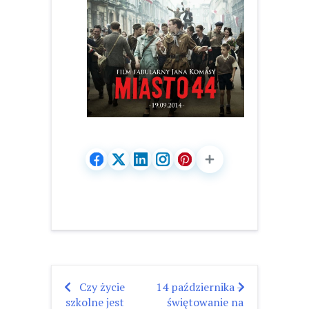
Czy życie
14 października –
Nawigacja
szkolne jest
świętowanie na