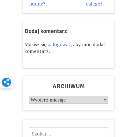
wpisu
nudne?
całego!
Dodaj komentarz
Musisz się
zalogować
, aby móc dodać
komentarz.
ARCHIWUM
Archiwum
Szukaj: