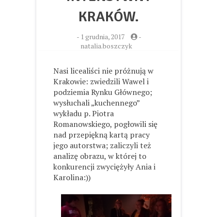
KRAKÓW.
-
1 grudnia, 2017
-
natalia.boszczyk
Nasi licealiści nie próżnują w
Krakowie: zwiedzili Wawel i
podziemia Rynku Głównego;
wysłuchali „kuchennego”
wykładu p. Piotra
Romanowskiego, pogłowili się
nad przepiękną kartą pracy
jego autorstwa; zaliczyli też
analizę obrazu, w której to
konkurencji zwyciężyły Ania i
Karolina:))