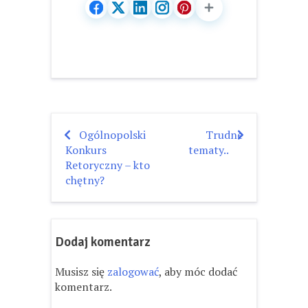
Ogólnopolski
Trudne
Nawigacja
Konkurs
tematy..
wpisu
Retoryczny – kto
chętny?
Dodaj komentarz
Musisz się
zalogować
, aby móc dodać
komentarz.