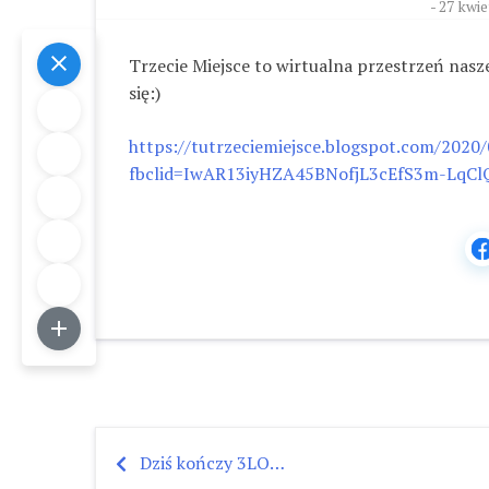
-
27 kwie
Trzecie Miejsce to wirtualna przestrzeń naszej
się:)
https://tutrzeciemiejsce.blogspot.com/2020
fbclid=IwAR13iyHZA45BNofjL3cEfS3m-LqCl
Dziś kończy 3LO…
Nawigacja