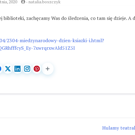
tnia, 2020
-
natalia.boszczyk
 biblioteki, zachęcamy Was do śledzenia, co tam się dzieje. A d
/04/2304-miedzynarodowy-dzien-ksiazki-i.html?
QGRhfffcyS_Ey-7xwrqrxwAld51Z5I
Hulamy teatral