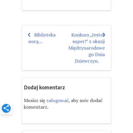
Biblioteka
Konkurs „Jesteś
Nawigacja
nocą…
super!” z okazji
wpisu
Międzynarodowe
go Dnia
Dziewczyn.
Dodaj komentarz
Musisz się
zalogować
, aby móc dodać
komentarz.