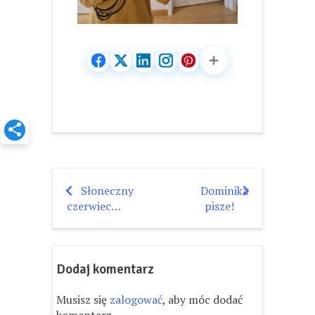
Słoneczny
Dominika
Nawigacja
czerwiec…
pisze!
wpisu
Dodaj komentarz
Musisz się
zalogować
, aby móc dodać
komentarz.