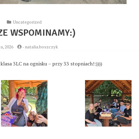
Uncategorized
ZE WSPOMINAMY:)
ca, 2026
-
natalia.boszczyk
asa 3LC na ognisku – przy 33 stopniach!:))))