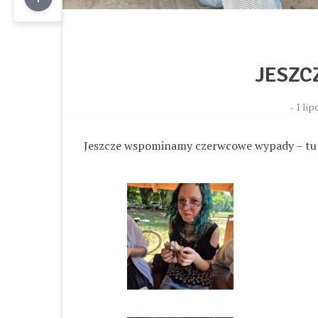
JESZC
-
1 lip
Jeszcze wspominamy czerwcowe wypady – tu kl