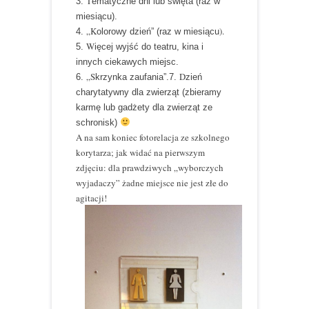
T
3.
ematyczne dni lub święta (raz w
miesiącu).
„K
).
4.
olorowy dzień” (raz w miesiącu
W
5.
ięcej wyjść do teatru, kina i
innych ciekawych miejsc.
„S
D
6.
krzynka zaufania”.
7.
zień
charytatywny dla zwierząt (zbieramy
karmę lub gadżety dla zwierząt ze
schronisk)
A na sam koniec fotorelacja ze szkolnego
korytarza; jak widać na pierwszym
zdjęciu: dla prawdziwych „wyborczych
wyjadaczy” żadne miejsce nie jest złe do
agitacji!