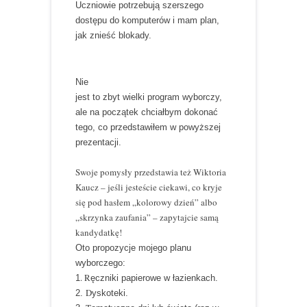
Uczniowie potrzebują szerszego
dostępu do komputerów i mam plan,
jak znieść blokady.
Nie
jest to zbyt wielki program wyborczy,
ale na początek chciałbym dokonać
tego, co przedstawiłem w powyższej
prezentacji.
Swoje pomysły przedstawia też Wiktoria
Kaucz – jeśli jesteście ciekawi, co kryje
się pod hasłem „kolorowy dzień” albo
„skrzynka zaufania” – zapytajcie samą
kandydatkę!
Oto propozycje mojego planu
wyborczego:
. R
1
ęczniki papierowe w łazienkach.
D
2.
yskoteki.