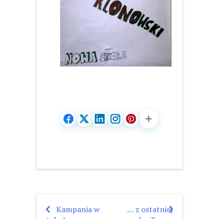
Kampania w
… z ostatniej
Nawigacja