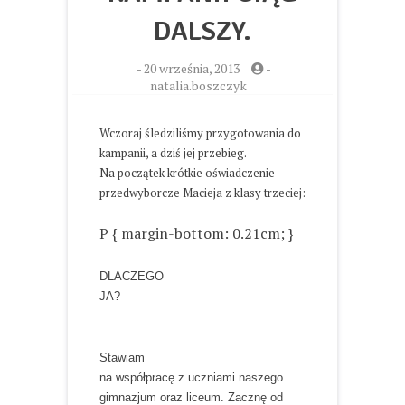
DALSZY.
-
20 września, 2013
-
natalia.boszczyk
Wczoraj śledziliśmy przygotowania do
kampanii, a dziś jej przebieg.
Na początek krótkie oświadczenie
przedwyborcze Macieja z klasy trzeciej:
P { margin-bottom: 0.21cm; }
DLACZEGO
JA?
Stawiam
na współpracę z uczniami naszego
gimnazjum oraz liceum. Zacznę od