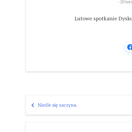
-
20 lut
Lutowe spotkanie Dysku
Nieźle się zaczyna.
Nawigacja
wpisu