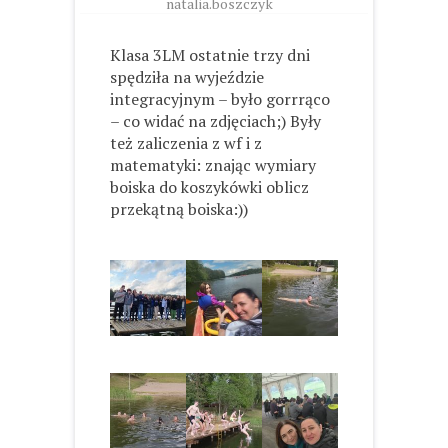
natalia.boszczyk
Klasa 3LM ostatnie trzy dni
spędziła na wyjeździe
integracyjnym – było gorrrąco
– co widać na zdjęciach;) Były
też zaliczenia z wf i z
matematyki: z
nając wymiary
boiska do koszykówki oblicz
przekątną boiska
:))