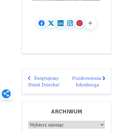
Świętujemy
Pozdrowienia z
Nawigacja
Dzień Dziecka!
Edynburga
wpisu
ARCHIWUM
Archiwum