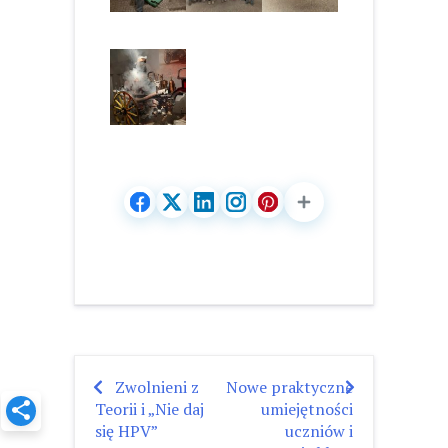
Zwolnieni z
Nowe praktyczne
Nawigacja
Teorii i „Nie daj
umiejętności
wpisu
się HPV”
uczniów i