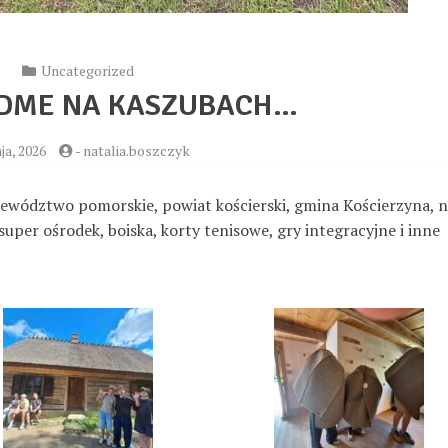
Uncategorized
ÓDME NA KASZUBACH…
ja, 2026
-
natalia.boszczyk
jewództwo pomorskie, powiat kościerski, gmina Kościerzyna, 
s
uper ośrodek, boiska, korty tenisowe,
gry integracyjne i inne