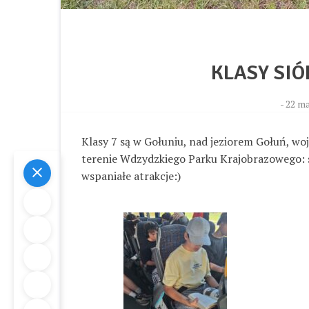
KLASY SI
-
22 ma
Klasy 7 są w Gołuniu, nad jeziorem Gołuń, wo
terenie Wdzydzkiego Parku Krajobrazowego: 
wspaniałe atrakcje:)