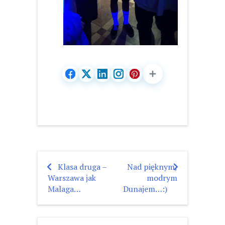
Klasa druga –
Nad pięknym,
Nawigacja
Warszawa jak
modrym
wpisu
Malaga…
Dunajem…:)