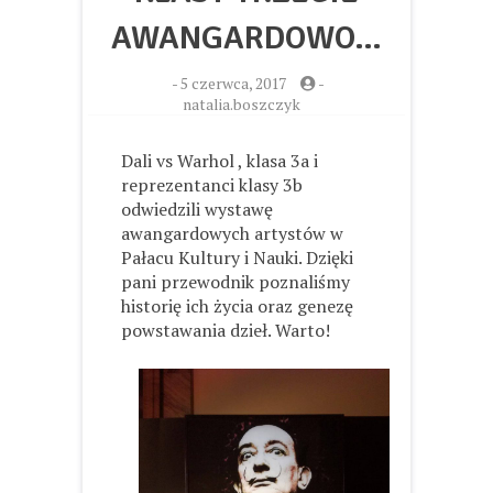
AWANGARDOWO…
-
5 czerwca, 2017
-
natalia.boszczyk
Dali vs Warhol , klasa 3a i
reprezentanci klasy 3b
odwiedzili wystawę
awangardowych artystów w
Pałacu Kultury i Nauki. Dzięki
pani przewodnik poznaliśmy
historię ich życia oraz genezę
powstawania dzieł. Warto!