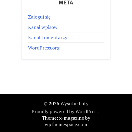
META
Zaloguj się
Kanał wpisów
Kanał komentarzy
WordPress.org
© 2026
Wysokie Loty
Proudly powered by WordPress
|
Theme: x-magazine by
wpthemespace.com